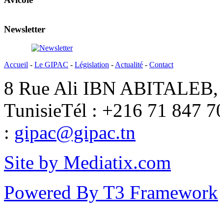
Newsletter
Accueil
-
Le GIPAC
-
Législation
-
Actualité
-
Contact
8 Rue Ali IBN ABITALEB, 
Tunisie
Tél : +216 71 847 7
:
gipac@gipac.tn
Site by Mediatix.com
Powered By T3 Framework