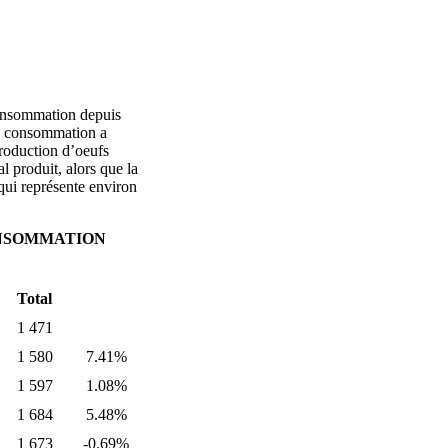
consommation depuis
de consommation a
production d’oeufs
al produit, alors que la
 qui représente environ
ONSOMMATION
Total
1 471
1 580
7.41%
1 597
1.08%
1 684
5.48%
1 673
-0.69%