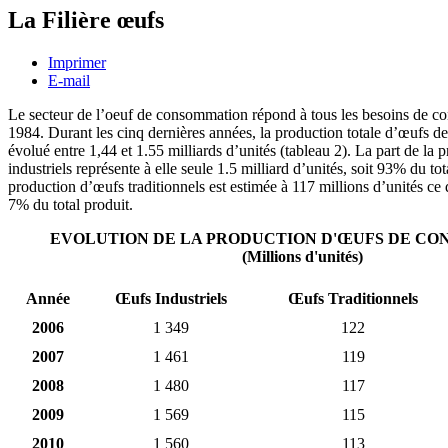
La Filière œufs
Imprimer
E-mail
Le secteur de l’oeuf de consommation répond à tous les besoins de 
1984. Durant les cinq dernières années, la production totale d’œufs 
évolué entre 1,44 et 1.55 milliards d’unités (tableau 2). La part de la 
industriels représente à elle seule 1.5 milliard d’unités, soit 93% du tot
production d’œufs traditionnels est estimée à 117 millions d’unités ce
7% du total produit.
EVOLUTION DE LA PRODUCTION D'ŒUFS DE C
(Millions d'unités)
Année
Œufs Industriels
Œufs Traditionnels
2006
1 349
122
2007
1 461
119
2008
1 480
117
2009
1 569
115
2010
1 560
113