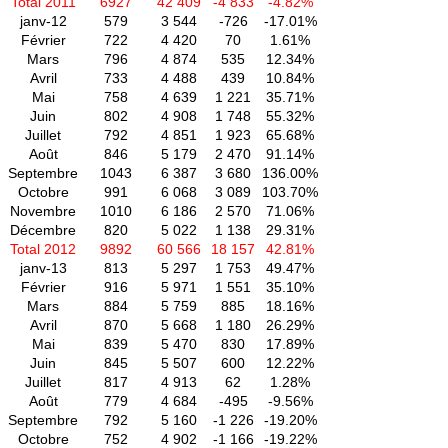
Total 2011
6927
42 409
-4 833
-4.82%
janv-12
579
3 544
-726
-17.01%
Février
722
4 420
70
1.61%
Mars
796
4 874
535
12.34%
Avril
733
4 488
439
10.84%
Mai
758
4 639
1 221
35.71%
Juin
802
4 908
1 748
55.32%
Juillet
792
4 851
1 923
65.68%
Août
846
5 179
2 470
91.14%
Septembre
1043
6 387
3 680
136.00%
Octobre
991
6 068
3 089
103.70%
Novembre
1010
6 186
2 570
71.06%
Décembre
820
5 022
1 138
29.31%
Total 2012
9892
60 566
18 157
42.81%
janv-13
813
5 297
1 753
49.47%
Février
916
5 971
1 551
35.10%
Mars
884
5 759
885
18.16%
Avril
870
5 668
1 180
26.29%
Mai
839
5 470
830
17.89%
Juin
845
5 507
600
12.22%
Juillet
817
4 913
62
1.28%
Août
779
4 684
-495
-9.56%
Septembre
792
5 160
-1 226
-19.20%
Octobre
752
4 902
-1 166
-19.22%