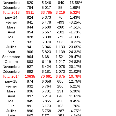
Novembre
820
5 346
-840
-13.58%
Décembre
784
5 017
85
1.69%
Total 2013
9911
63 785
3 219
5.32%
janv-14
824
5 373
76
1.43%
Février
841
5 478
-493
-8.25%
Mars
844
5 500
-260
-4.51%
Avril
854
5 567
-101
-1.78%
Mai
828
5 398
-71
-1.30%
Juin
931
6 070
563
10.22%
Juillet
941
6 046
1 133
23.05%
Août
906
5 823
1 139
24.32%
Septembre
964
6 681
1 521
29.47%
Octobre
883
6 119
1 217
24.83%
Novembre
927
6 424
1 078
20.17%
Décembre
892
6 181
1 073
21.02%
Total 2014
10635
70 661
6 875
10.78%
janv-15
874
6 058
685
12.75%
Février
832
5 764
286
5.21%
Mars
836
5 791
291
5.30%
Avril
897
6 214
646
11.61%
Mai
845
5 855
456
8.45%
Juin
891
6 173
103
1.70%
Juillet
896
5 758
-287
-4.75%
Août
867
5 571
-252
-4.34%