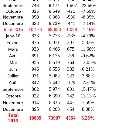
Septembre
746
6 174
-1 507
-22.56%
Octobre
815
6 649
-471
-7.69%
Novembre
850
6 888
-536
-8.35%
Décembre
828
6 739
-441
-7.14%
Total 2015
10 176
69 633
-1 028
-1.45%
833
5 773
-285
-4.70%
janv-16
876
6 071
307
5.33%
Février
933
6 466
675
11.66%
Mars
891
6 175
-38
-0.62%
Avril
955
6 619
764
13.05%
Mai
946
6 556
383
6.21%
Juin
931
5 982
223
3.88%
Juillet
847
5 442
-129
-2.31%
Août
862
5 974
801
15.47%
Septembre
922
6 390
742
13.13%
Octobre
914
6 335
447
7.59%
Novembre
895
6 203
464
8.08%
Décembre
Total
10805
73987
4354
6.25%
2016