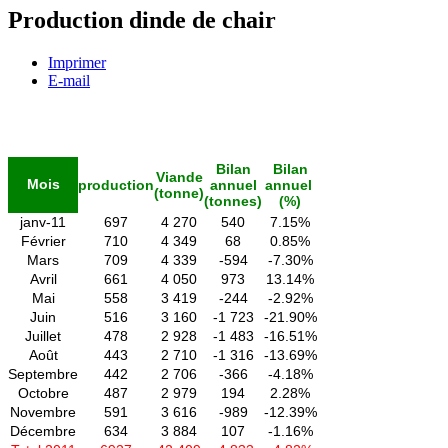
Production dinde de chair
Imprimer
E-mail
Bilan
Bilan
Viande
Mois
production
annuel
annuel
(tonne)
(tonnes)
(%)
janv-11
697
4 270
540
7.15%
Février
710
4 349
68
0.85%
Mars
709
4 339
-594
-7.30%
Avril
661
4 050
973
13.14%
Mai
558
3 419
-244
-2.92%
Juin
516
3 160
-1 723
-21.90%
Juillet
478
2 928
-1 483
-16.51%
Août
443
2 710
-1 316
-13.69%
Septembre
442
2 706
-366
-4.18%
Octobre
487
2 979
194
2.28%
Novembre
591
3 616
-989
-12.39%
Décembre
634
3 884
107
-1.16%