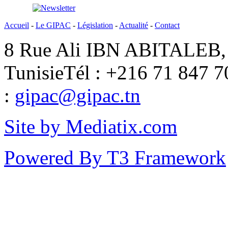
Accueil
-
Le GIPAC
-
Législation
-
Actualité
-
Contact
8 Rue Ali IBN ABITALEB, 
Tunisie
Tél : +216 71 847 7
:
gipac@gipac.tn
Site by Mediatix.com
Powered By T3 Framework