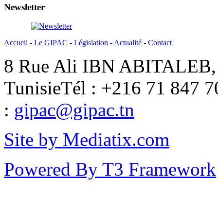
Newsletter
Accueil
-
Le GIPAC
-
Législation
-
Actualité
-
Contact
8 Rue Ali IBN ABITALEB, 
Tunisie
Tél : +216 71 847 7
:
gipac@gipac.tn
Site by Mediatix.com
Powered By T3 Framework